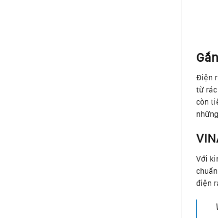
Gắn 
Điện r
từ rác
còn ti
những 
VIN
Với ki
chuẩn 
điện r