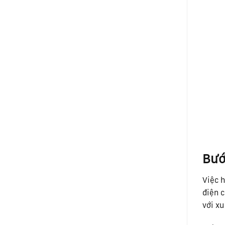
Bướ
Việc 
điện c
với xu