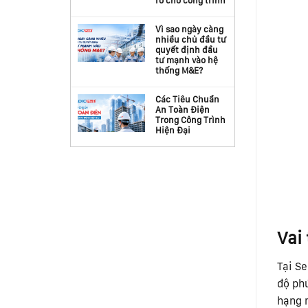
ro cho công trình
Vì sao ngày càng
nhiều chủ đầu tư
quyết định đầu
tư mạnh vào hệ
thống M&E?
Các Tiêu Chuẩn
An Toàn Điện
Trong Công Trình
Hiện Đại
Vai
Tại S
độ phứ
hạng 