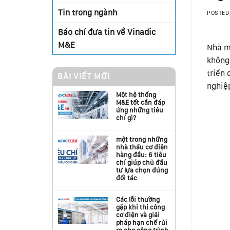
Tin trong ngành
POSTED
Báo chí đưa tin về Vinadic
M&E
Nhà m
không 
triển
BÀI VIẾT MỚI
nghiệp
Một hệ thống
M&E tốt cần đáp
ứng những tiêu
chí gì?
một trong những
nhà thầu cơ điện
hàng đầu: 6 tiêu
chí giúp chủ đầu
tư lựa chọn đúng
đối tác
Các lỗi thường
gặp khi thi công
cơ điện và giải
pháp hạn chế rủi