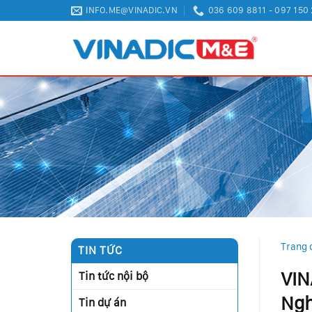
Skip
INFO.ME@VINADIC.VN
036 609 8811 - 097 150
to
content
Trang 
TIN TỨC
VIN
Tin tức nội bộ
Ngh
Tin dự án