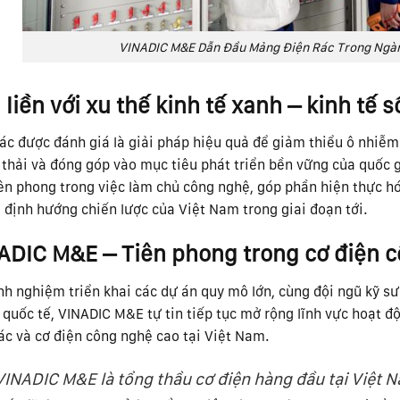
VINADIC M&E Dẫn Đầu Mảng Điện Rác Trong Ngà
liền với xu thế kinh tế xanh – kinh tế 
ác được đánh giá là giải pháp hiệu quả để giảm thiểu ô nhiễm
 thải và đóng góp vào mục tiêu phát triển bền vững của quốc 
ên phong trong việc làm chủ công nghệ, góp phần hiện thực hó
định hướng chiến lược của Việt Nam trong giai đoạn tới.
ADIC M&E – Tiên phong trong cơ điện c
nh nghiệm triển khai các dự án quy mô lớn, cùng đội ngũ kỹ s
quốc tế, VINADIC M&E tự tin tiếp tục mở rộng lĩnh vực hoạt đ
ác và cơ điện công nghệ cao tại Việt Nam.
VINADIC M&E là tổng thầu cơ điện hàng đầu tại Việt 