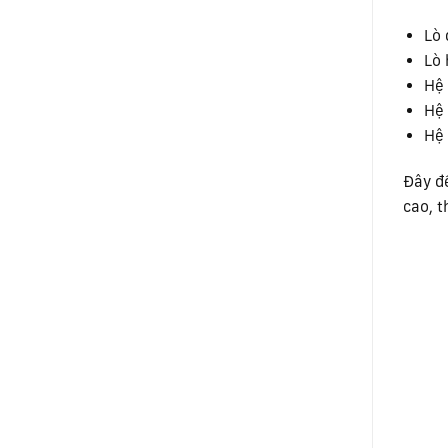
Lò 
Lò 
Hệ 
Hệ 
Hệ 
Đây đ
cao, t